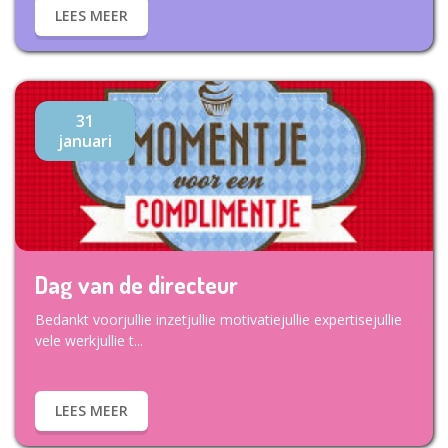
LEES MEER
31
januari
Dag van de directeur
Bedankt voorjullie inzetjullie motivatiejullie expertisejullie
vele werkjullie t...
LEES MEER