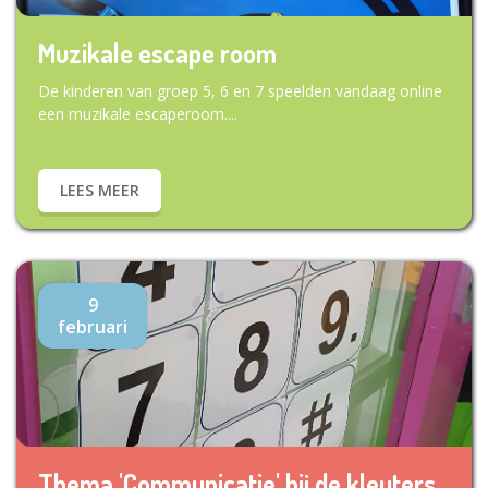
Muzikale escape room
De kinderen van groep 5, 6 en 7 speelden vandaag online
een muzikale escaperoom....
LEES MEER
9
februari
Thema 'Communicatie' bij de kleuters