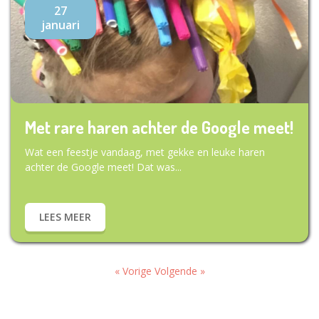
27
januari
Met rare haren achter de Google meet!
Wat een feestje vandaag, met gekke en leuke haren
achter de Google meet! Dat was...
LEES MEER
« Vorige
Volgende »