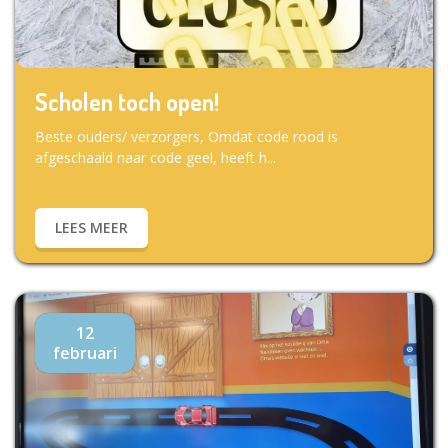
Scholen toch open!
Beste ouders/ verzorgers, Omdat code rood is
afgeschaald naar code geel, heeft h...
LEES MEER
12
februari